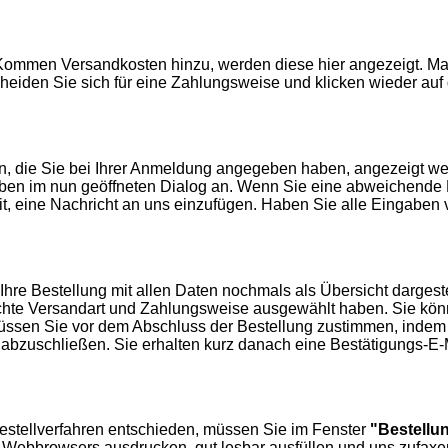
Kommen Versandkosten hinzu, werden diese hier angezeigt. Mar
eiden Sie sich für eine Zahlungsweise und klicken wieder auf 
ten, die Sie bei Ihrer Anmeldung angegeben haben, angezeigt we
en im nun geöffneten Dialog an. Wenn Sie eine abweichende L
t, eine Nachricht an uns einzufügen. Haben Sie alle Eingaben 
re Bestellung mit allen Daten nochmals als Übersicht dargestell
schte Versandart und Zahlungsweise ausgewählt haben. Sie kö
ssen Sie vor dem Abschluss der Bestellung zustimmen, indem 
 abzuschließen. Sie erhalten kurz danach eine Bestätigungs-E-
Bestellverfahren entschieden, müssen Sie im Fenster
"Bestellun
 Webbrowsers ausdrucken, gut lesbar ausfüllen und uns zufaxe