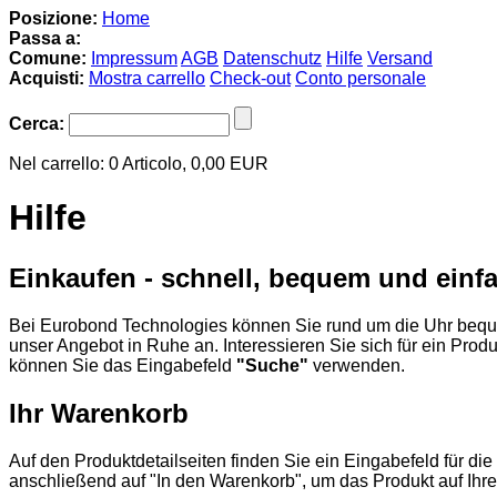
Posizione:
Home
Passa a:
Comune:
Impressum
AGB
Datenschutz
Hilfe
Versand
Acquisti:
Mostra carrello
Check-out
Conto personale
Cerca:
Nel carrello:
0
Articolo,
0,00
EUR
Hilfe
Einkaufen - schnell, bequem und einf
Bei Eurobond Technologies können Sie rund um die Uhr beque
unser Angebot in Ruhe an. Interessieren Sie sich für ein Prod
können Sie das Eingabefeld
"Suche"
verwenden.
Ihr Warenkorb
Auf den Produktdetailseiten finden Sie ein Eingabefeld für d
anschließend auf "In den Warenkorb", um das Produkt auf Ihre